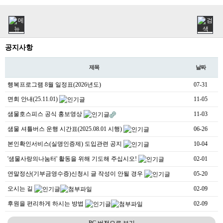
공지사항
제목
날짜
행복프로그램 8월 일정표(2026년도)
07-31
면회 안내(25.11.01)
11-05
샘물호스피스 공식 홍보영상
11-03
샘물 셔틀버스 운행 시간표(2025.08.01 시행)
06-26
본인확인서비스(실명인증제) 도입관련 공지
10-04
'샘물사랑의나눔터' 활동을 위해 기도해 주십시오!
02-01
연말정산(기부금영수증)신청시 글 작성이 안될 경우
05-20
오시는 길
02-09
후원을 편리하게 하시는 방법
02-09