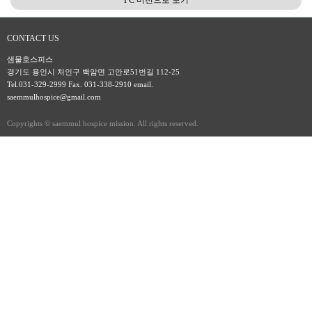
PC 버전으로 보기
CONTACT US
샘물호스피스
경기도 용인시 처인구 백암면 고안로51번길 112-25
Tel.031-329-2999 Fax. 031-338-2910 email.
saemmulhospice@gmail.com
Copyrights © saemmul hospice mission. All rights reserved.