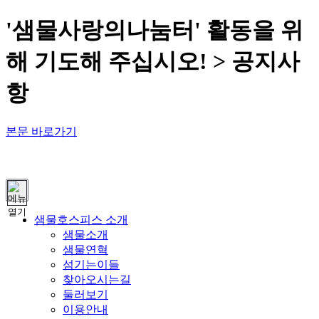
'샘물사랑의나눔터' 활동을 위
해 기도해 주십시오! > 공지사
항
본문 바로가기
열기
샘물호스피스 소개
샘물소개
샘물연혁
섬기는이들
찾아오시는길
둘러보기
이용안내